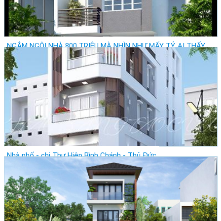
NGẮM NGÔI NHÀ 800 TRIỆU MÀ NHÌN NHƯ MẤY TỶ, AI THẤY
CŨNG MÊ
Giá: Vui lòng gọi
Vị trí: Thành Phố Hồ Chí Minh - Quận Tân Phú
Lượt xem: 27891
Nhà phố - chị Thư Hiệp Bình Chánh - Thủ Đức
Giá: Vui lòng gọi
Vị trí: Thành Phố Hồ Chí Minh - Quận 1
Lượt xem: 21568