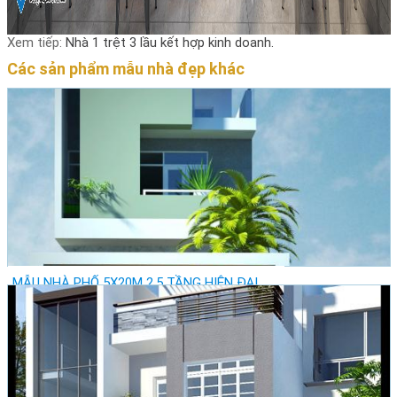
Xem tiếp:
Nhà 1 trệt 3 lầu kết hợp kinh doanh.
Các sản phẩm mẫu nhà đẹp khác
MẪU NHÀ PHỐ 5X20M 2,5 TẦNG HIỆN ĐẠI
Giá: Vui lòng gọi
Vị trí: Thành Phố Hồ Chí Minh - Quận Tân Bình
Lượt xem: 22500