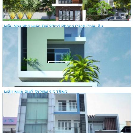
Mẫu Nhà Phố Hiện Đại 90m2 Phong Cách Châu Âu
Giá: Vui lòng gọi
Vị trí: Thành Phố Hồ Chí Minh - Quận Phú Nhuận
Lượt xem: 28115
MẪU NHÀ PHỐ 5X20M 2,5 TẦNG
Giá: Vui lòng gọi
Vị trí: Thành Phố Hồ Chí Minh - Quận Tân Bình
Lượt xem: 27785