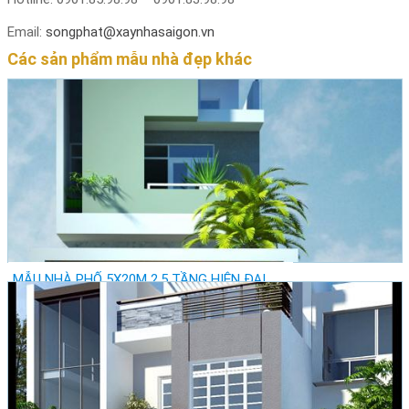
Email:
songphat@xaynhasaigon.vn
Các sản phẩm mẫu nhà đẹp khác
MẪU NHÀ PHỐ 5X20M 2,5 TẦNG HIỆN ĐẠI
Giá: Vui lòng gọi
Vị trí: Thành Phố Hồ Chí Minh - Quận Tân Bình
Lượt xem: 22489