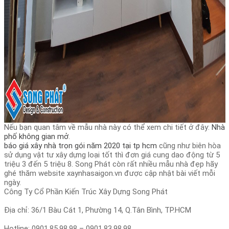
Nếu bạn quan tâm về mẫu nhà này có thể xem chi tiết ở đây:
Nhà
phố không gian mở
.
báo giá xây nhà trọn gói năm 2020 tại tp hcm
cũng như biên hòa
sử dụng vật tư xây dựng loại tốt thì đơn giá cung dao động từ 5
triệu 3 đến 5 triệu 8. Song Phát còn rất nhiều mẫu nhà đẹp hãy
ghé thăm website xaynhasaigon.vn được cập nhật bài viết mỗi
ngày.
Công Ty Cổ Phần Kiến Trúc Xây Dựng Song Phát
Địa chỉ: 36/1 Bàu Cát 1, Phường 14, Q.Tân Bình, TP.HCM
Hotline: 0901.85.98.98 – 0901.83.98.98