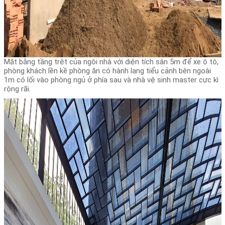
Mặt bằng tầng trệt của ngôi nhà với diện tích sân 5m để xe ô tô,
phòng khách lền kề phòng ăn có hành lang tiểu cảnh bên ngoài
1m có lối vào phòng ngủ ở phía sau và nhà vệ sinh master cực kì
rộng rãi.