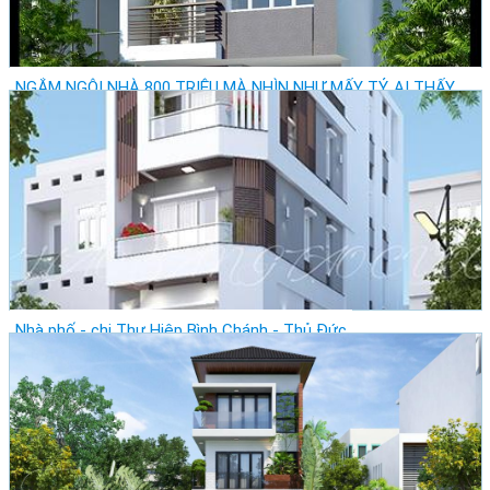
NGẮM NGÔI NHÀ 800 TRIỆU MÀ NHÌN NHƯ MẤY TỶ, AI THẤY
CŨNG MÊ
Giá: Vui lòng gọi
Vị trí: Thành Phố Hồ Chí Minh - Quận Tân Phú
Lượt xem: 27879
Nhà phố - chị Thư Hiệp Bình Chánh - Thủ Đức
Giá: Vui lòng gọi
Vị trí: Thành Phố Hồ Chí Minh - Quận 1
Lượt xem: 21560