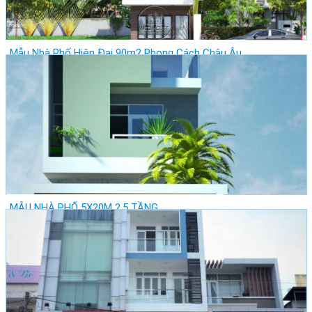
Mẫu Nhà Phố Hiện Đại 90m2 Phong Cách Châu Âu
Giá: Vui lòng gọi
Vị trí: Thành Phố Hồ Chí Minh - Quận Phú Nhuận
Lượt xem: 28109
MẪU NHÀ PHỐ 5X20M 2,5 TẦNG
Giá: Vui lòng gọi
Vị trí: Thành Phố Hồ Chí Minh - Quận Tân Bình
Lượt xem: 27778