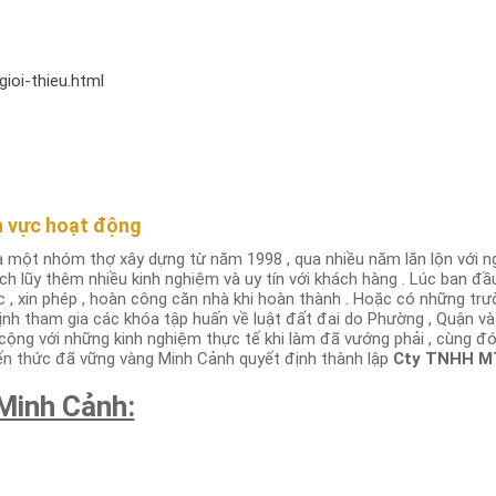
ioi-thieu.html
nh vực hoạt động
là một nhóm thợ xây dựng từ năm 1998 , qua nhiều năm lăn lộn với 
ch lũy thêm nhiều kinh nghiệm và uy tín với khách hàng . Lúc ban đầ
c , xin phép , hoàn công căn nhà khi hoàn thành . Hoặc có những tr
nh tham gia các khóa tập huấn về luật đất đai do Phường , Quận và
cộng với những kinh nghiệm thực tế khi làm đã vướng phải , cùng đó
ến thức đã vững vàng Minh Cảnh quyết định thành lập
Cty TNHH MT
 Minh Cảnh: