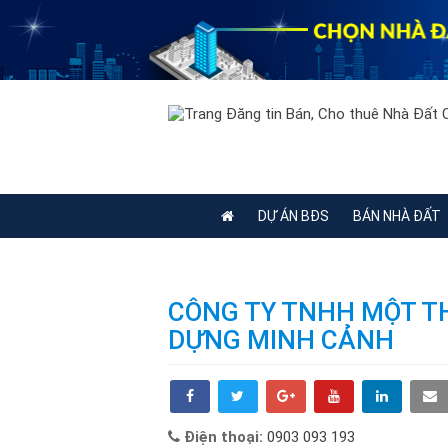
DỰ ÁN BĐS
BÁN NHÀ ĐẤT
CÔNG TY TNHH MỘT T
DỰNG MINH CẢNH
Điện thoại:
0903 093 193