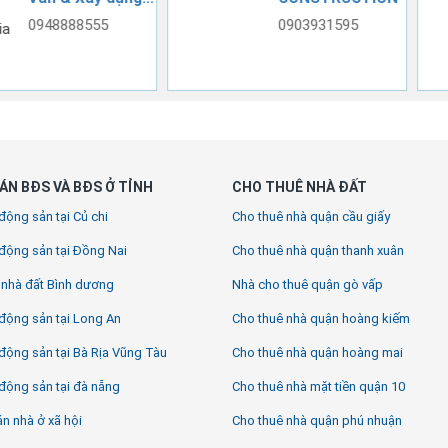
3931595
(+84) 08 39558888
ÁN BĐS VÀ BĐS Ở TỈNH
CHO THUÊ NHÀ ĐẤT
động sản tại Củ chi
Cho thuê nhà quận cầu giấy
động sản tại Đồng Nai
Cho thuê nhà quận thanh xuân
 nhà đất Bình dương
Nhà cho thuê quận gò vấp
động sản tại Long An
Cho thuê nhà quận hoàng kiếm
động sản tại Bà Rịa Vũng Tàu
Cho thuê nhà quận hoàng mai
động sản tại đà nẵng
Cho thuê nhà mặt tiền quận 10
n nhà ở xã hội
Cho thuê nhà quận phú nhuận