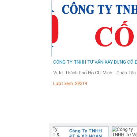
CÔNG TY TNHH TƯ VẤN XÂY DỰNG CỐ 
Vị trí: Thành Phố Hồ Chí Minh - Quận Tâ
Lượt xem: 29219
TNHH
Công ty TNHH Tư
GI
Vấn & Xây dựng
CO