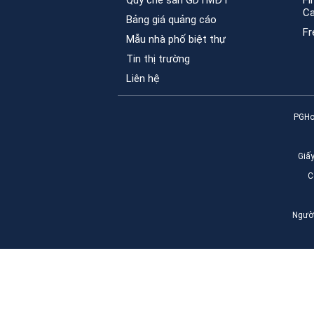
Quy chế sàn GDTMĐT
Fi
C
Bảng giá quảng cáo
Fr
Mẫu nhà phố biệt thự
Tin thị trường
Liên hệ
PGHo
Giấ
C
Người