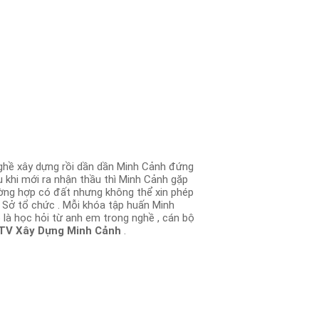
nghề xây dựng rồi dần dần Minh Cảnh đứng
u khi mới ra nhận thầu thì Minh Cảnh gặp
ường hợp có đất nhưng không thể xin phép
 Sở tổ chức . Mỗi khóa tập huấn Minh
 là học hỏi từ anh em trong nghề , cán bộ
V Xây Dựng Minh Cảnh
.