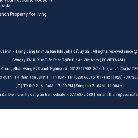
nd your favourite house in
anada
ench Property for living
use.vn
- Trang đăng tin mua bán bđs , nhà đất uy tín . All rights reserved since 
Công ty TNHH Xúc Tiến Phát Triển Dự Án Việt Nam ( PGVIETNAM )
y Chứng Nhận Đăng Ký Doanh Nghiệp số : 0312297902 Sở kế hoạch và đầu tư T
ơ quan : 14 Phan Tôn , Dist 1, TP HCM - Tel: (028) 66816101 - Fax : ( 028) 730720
[ T ] Từ thứ 2 - 6 : 8AM - 17h30 PM | Sáng thứ 7 : 8AM - 11:30AM
 Đại Diện: Liên hệ đăng tin trên website - 077.6879.680 | Email : thanh@seamate