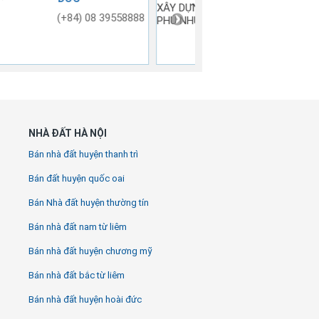
DỰNG PHÚ
XÂY DỰNG SƠN
(08) 3517 3674 -
0906.222.555
NHUẬN
HÀ (SHAC)
3517 3675
NHÀ ĐẤT HÀ NỘI
Bán nhà đất huyện thanh trì
Bán đất huyện quốc oai
Bán Nhà đất huyện thường tín
Bán nhà đất nam từ liêm
Bán nhà đất huyện chương mỹ
Bán nhà đất bắc từ liêm
Bán nhà đất huyện hoài đức