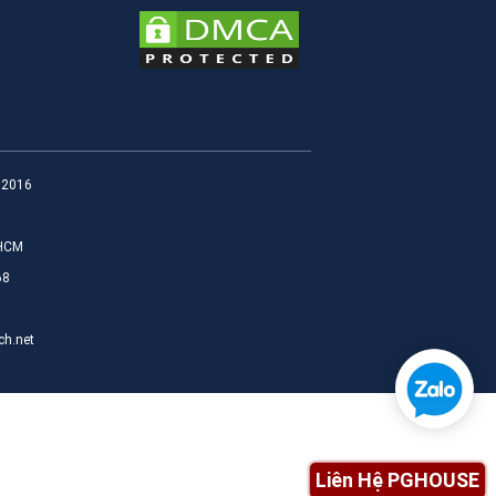
@ 2016
PHCM
68
ch.net
Liên Hệ PGHOUSE