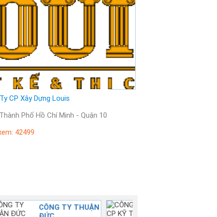
Ty CP Xây Dựng Louis
Vị trí: Thành Phố Hồ Chí Minh - Quận 10
xem: 42499
CÔNG TY CP KỸ
CÔNG TY CỔ
THUẬT XÂY
PHẦN TƯ VẤN