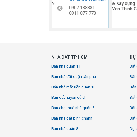
Vạn Thịnh Gia
1 -
0948888555
090
78
NHÀ ĐẤT TP HCM
DỰ 
Bán nhà quận 11
Bất 
Bán nhà đất quận tân phú
Bất 
Bán nhà mặt tiền quận 10
Bán
Bán đất huyện củ chi
Bất 
Bán cho thuê nhà quận 5
Bất 
Bán nhà đất bình chánh
Bất 
Bán nhà quận 8
Dự á