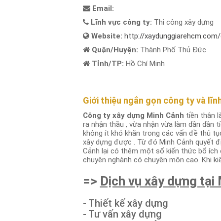
Email:
Lĩnh vực công ty:
Thi công xây dựng
Website:
http://xaydunggiarehcm.com/g
Quận/Huyện:
Thành Phố Thủ Đức
Tỉnh/TP:
Hồ Chí Minh
Giới thiệu ngắn gọn công ty và lĩ
Công ty xây dựng Minh Cảnh
tiền thân 
ra nhận thầu , vừa nhận vừa làm dần dần tí
không ít khó khăn trong các vấn đề thủ tụ
xây dựng được . Từ đó Minh Cảnh quyết đị
Cảnh lại có thêm một số kiến thức bổ ích 
chuyên nghành có chuyên môn cao. Khi ki
=>
Dịch vụ xây dựng tại
- Thiết kế xây dựng
- Tư vấn xây dựng