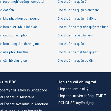
n resort nghỉ dưỡng , condotel
Cho thuê nhà quận 7
án đất nền
Cho thuê nhà quận bình thạnh
án khu phức hợp compound
Cho thuê nhà quận hà đông
án bđs KCN , Khu Chế Xuất
Cho thuê nhà mặt tiền quận tân bình
n cao ốc , văn phòng
Cho thuê nhà bắc từ liêm
án bđs trung tâm thương mại
Cho thuê nhà quận 1
n nhà phố , biệt thự
Cho thuê nhà mặt tiền quận 3
án căn hộ chung cư
Cho thuê nhà quận ba đình
n tức BĐS
Hợp tác với chúng tôi
Hợp tác làm đại lý
operty for sales in Singapore
Hợp tác truyền thông, TMĐT
al Estate in Australia
PGHOUSE tuyển dụng
al Estate available in America