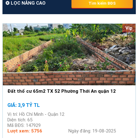
LỌC NÂNG CAO
Tìm kiếm BĐS
Vip
Đất thổ cư 65m2 TX 52 Phường Thới An quận 12
GIÁ: 3,9 TỶ TL
Vị trí: Hồ Chí Minh - Quận 12
Diện tích: 65
Mã BĐS: 147929
Lượt xem: 5756
Ngày đăng: 19-08-2025