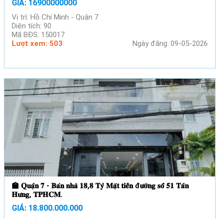
GIÁ: 16900000000
Vị trí: Hồ Chí Minh - Quận 7
Diện tích: 90
Mã BĐS: 150017
Lượt xem: 503
Ngày đăng: 09-05-2026
🏫 𝐐𝐮𝐚̣̂𝐧 𝟕 - 𝐁𝐚́𝐧 𝐧𝐡𝐚̀ 𝟏𝟖,𝟖 𝐓𝐲̉ 𝐌𝐚̣̆𝐭 𝐭𝐢𝐞̂̀𝐧 đ𝐮̛𝐨̛̀𝐧𝐠 𝐬𝐨̂́ 𝟓𝟏 𝐓𝐚̂𝐧
𝐇𝐮̛𝐧𝐠, 𝐓𝐏𝐇𝐂𝐌.
GIÁ: 18.800.000.000