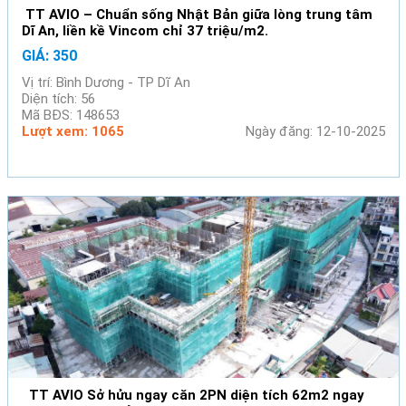
TT AVIO – Chuẩn sống Nhật Bản giữa lòng trung tâm
Dĩ An, liền kề Vincom chỉ 37 triệu/m2.
GIÁ: 350
Vị trí: Bình Dương - TP Dĩ An
Diện tích: 56
Mã BĐS: 148653
Lượt xem: 1065
Ngày đăng: 12-10-2025
TT AVIO Sở hửu ngay căn 2PN diện tích 62m2 ngay