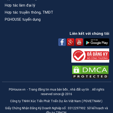
Hợp tác làm đại lý
Hợp tác truyền thông, TMĐT
PGHOUSE tuyển dụng
Liên kết với chúng tôi
PGHouse.vn
- Trang đăng tin mua bán bđs , nhà đất uy tín . All rights
reserved since @ 2016
Công ty TNHH Xúc Tiến Phát Triển Dự Án Việt Nam ( PGVIETNAM )
Giấy Chứng Nhận Đăng Ký Doanh Nghiệp số : 0312297902 Sở kế hoạch và
đầu tư TPHCM