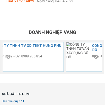
Lượt xem: 14029
Ngày đăng: 04-04-2023
DOANH NGHIỆP VÀNG
G PHÚ
CÔNG TY TNHH TƯ VẤN XÂY DỰNG C
ĐÔ
0909 433 413 - 0908 575 467
NHÀ ĐẤT TP HCM
Bán nhà quận 11